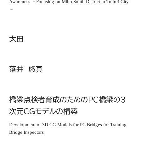
Awareness －Focusing on Miho South District in Tottori City
－
太田
落井 悠真
橋梁点検者育成のためのPC橋梁の３
次元CGモデルの構築
Development of 3D CG Models for PC Bridges for Training
Bridge Inspectors